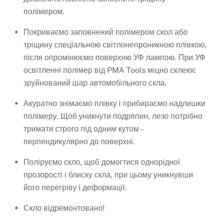
полімером.
Покриваємо заповнений полімером скол або
тріщину спеціальною світлонепроникною плівкою,
після опромінюємо поверхню УФ лампою. При УФ
освітленні полімер від PMA Tools міцно склеює
зруйнований шар автомобільного скла.
Акуратно знімаємо плівку і прибираємо надлишки
полімеру. Щоб уникнути подряпин, лезо потрібно
тримати строго під одним кутом –
перпендикулярно до поверхні.
Поліруємо скло, щоб домогтися однорідної
прозорості і блиску скла, при цьому уникнувши
його перегріву і деформації.
Скло відремонтовано!